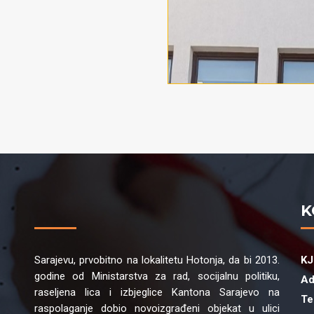
K
Sarajevu, prvobitno na lokalitetu Hotonja, da bi 2013.
KJ
godine od Ministarstva za rad, socijalnu politiku,
Ad
raseljena lica i izbjeglice Kantona Sarajevo na
Te
raspolaganje dobio novoizgrađeni objekat u ulici