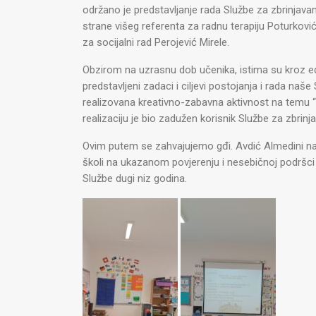
održano je predstavljanje rada Službe za zbrinjava
strane višeg referenta za radnu terapiju Poturkovi
za socijalni rad Perojević Mirele.
Obzirom na uzrasnu dob učenika, istima su kroz e
predstavljeni zadaci i ciljevi postojanja i rada naš
realizovana kreativno-zabavna aktivnost na temu “Kr
realizaciju je bio zadužen korisnik Službe za zbrinj
Ovim putem se zahvajujemo gđi. Avdić Almedini na 
školi na ukazanom povjerenju i nesebičnoj podršci
Službe dugi niz godina.