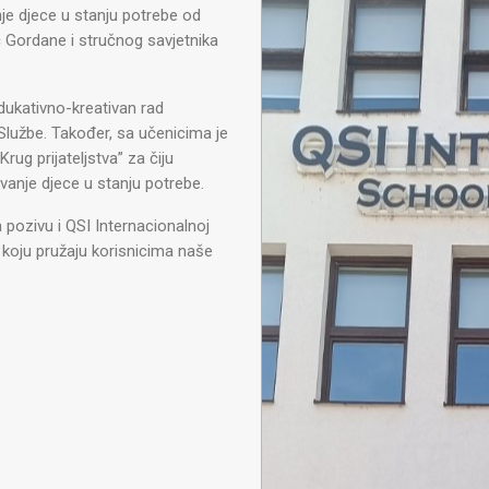
nje djece u stanju potrebe od
ć Gordane i stručnog savjetnika
dukativno-kreativan rad
e Službe. Također, sa učenicima je
ug prijateljstva” za čiju
avanje djece u stanju potrebe.
pozivu i QSI Internacionalnoj
 koju pružaju korisnicima naše