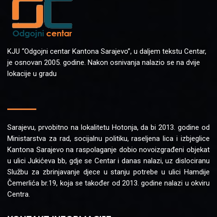
KJU “Odgojni centar Kantona Sarajevo”, u daljem tekstu Centar,
je osnovan 2005. godine. Nakon osnivanja nalazio se na dvije
lokacije u gradu
Sarajevu, prvobitno na lokalitetu Hotonja, da bi 2013. godine od
Ministarstva za rad, socijalnu politiku, raseljena lica i izbjeglice
Kantona Sarajevo na raspolaganje dobio novoizgrađeni objekat
u ulici Jukićeva bb, gdje se Centar i danas nalazi, uz dislociranu
Službu za zbrinjavanje djece u stanju potrebe u ulici Hamdije
Čemerlića br.19, koja se također od 2013. godine nalazi u okviru
Centra.