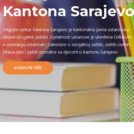
Kantona Sarajev
Odgojni centar Kantona Sarajevo je kantonalna javna ustanova u
oblasti socijalne zaštite. Djelatnost ustanove je utvrđena Odlukom
o osnivanju ustanove i Zakonom o socijalnoj zaštiti, zaštiti civilnih
žrtava rata i zaštiti porodice sa djecom u Kantonu Sarajevo.
SAZNAJTE VIŠE