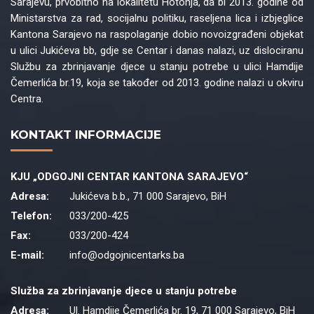
Sarajevu, prvobitno na lokalitetu Hotonja, da bi 2013. godine od
Ministarstva za rad, socijalnu politiku, raseljena lica i izbjeglice
Kantona Sarajevo na raspolaganje dobio novoizgrađeni objekat
u ulici Jukićeva bb, gdje se Centar i danas nalazi, uz dislociranu
Službu za zbrinjavanje djece u stanju potrebe u ulici Hamdije
Čemerlića br.19, koja se također od 2013. godine nalazi u okviru
Centra.
KONTAKT INFORMACIJE
KJU „ODGOJNI CENTAR KANTONA SARAJEVO“
Adresa:
Jukićeva b.b., 71 000 Sarajevo, BiH
Telefon:
033/200-425
Fax:
033/200-424
E-mail:
info@odgojnicentarks.ba
Služba za zbrinjavanje djece u stanju potrebe
Adresa:
Ul. Hamdije Čemerlića br. 19, 71 000 Sarajevo, BiH