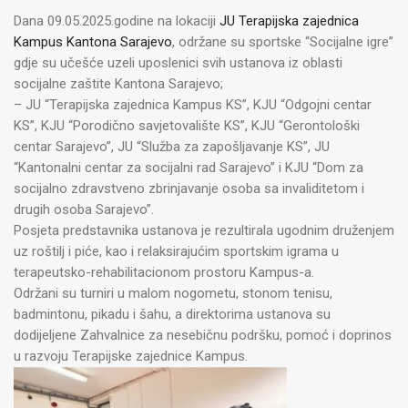
Dana 09.05.2025.godine na lokaciji
JU Terapijska zajednica
Kampus Kantona Sarajevo
, održane su sportske “Socijalne igre”
gdje su učešće uzeli uposlenici svih ustanova iz oblasti
socijalne zaštite Kantona Sarajevo;
– JU “Terapijska zajednica Kampus KS”, KJU “Odgojni centar
KS”, KJU “Porodično savjetovalište KS”, KJU “Gerontološki
centar Sarajevo”, JU “Služba za zapošljavanje KS”, JU
“Kantonalni centar za socijalni rad Sarajevo” i KJU “Dom za
socijalno zdravstveno zbrinjavanje osoba sa invaliditetom i
drugih osoba Sarajevo”.
Posjeta predstavnika ustanova je rezultirala ugodnim druženjem
uz roštilj i piće, kao i relaksirajućim sportskim igrama u
terapeutsko-rehabilitacionom prostoru Kampus-a.
Održani su turniri u malom nogometu, stonom tenisu,
badmintonu, pikadu i šahu, a direktorima ustanova su
dodijeljene Zahvalnice za nesebičnu podršku, pomoć i doprinos
u razvoju Terapijske zajednice Kampus.